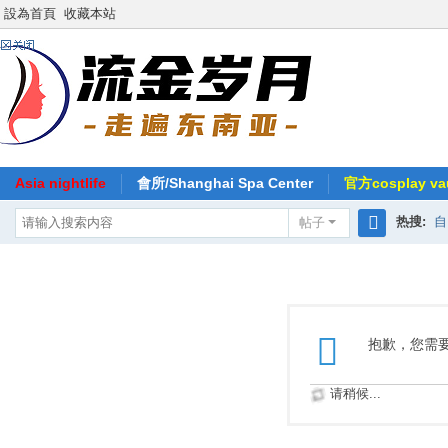
設為首頁
收藏本站
Asia nightlife
會所/Shanghai Spa Center
官方cosplay vau
热搜:
自
帖子
搜
索
抱歉，您需
请稍候...