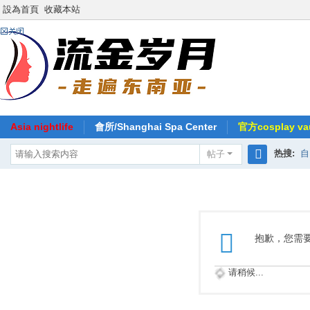
設為首頁
收藏本站
Asia nightlife
會所/Shanghai Spa Center
官方cosplay vau
热搜:
自
帖子
搜
索
抱歉，您需
请稍候...