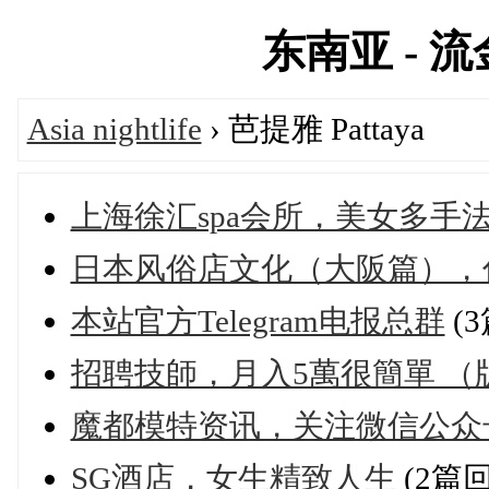
东南亚 - 流金
Asia nightlife
› 芭提雅 Pattaya
上海徐汇spa会所，美女多手
日本风俗店文化（大阪篇），
本站官方Telegram电报总群
(
招聘技師，月入5萬很簡單 （
魔都模特资讯，关注微信公众
SG酒店，女生精致人生
(2篇