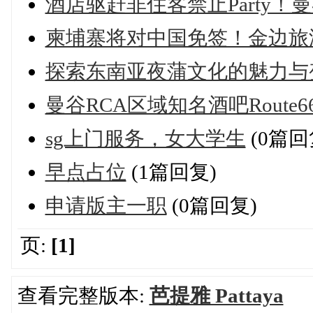
酒店驱赶非住客禁止Party！
柬埔寨将对中国免签！金边旅
探索东南亚夜蒲文化的魅力与
曼谷RCA区域知名酒吧Route
sg上门服务，女大学生
(0篇回
早点占位
(1篇回复)
申请版主一职
(0篇回复)
页:
[1]
查看完整版本:
芭提雅 Pattaya