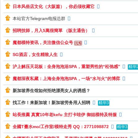
岁
日本风俗店文化（大阪篇），你必须收藏它
月
本站官方Telegram电报总群
招聘技師，月入5萬很簡單 （版主通告）
魔都模特资讯，关注微信公众号
SG酒店，女生精致人生
沪上解压天花板：全身泡泡浴SPA，重塑男性的“松弛感”
精华
魔都深夜私藏：上海全身泡泡SPA，一场“水与火”的博弈
新加坡养生馆如何拒绝漂亮女人的诱惑？
找工作！来新加坡！新加坡劳务用人招聘
精华3
站長推薦 真實10年老kefu 主打卡哇伊 御姐模特及特服
全國T臺水mo/工作室/模特走秀 QQ：2771098872
精华3