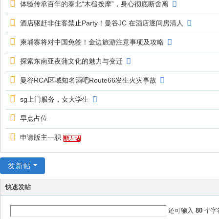
体验传承百年的泰北“木槌按摩”，身心彻底断舍离
酒店驱赶非住客禁止Party！曼谷JC 在酒店逐间房清人
柬埔寨将对中国免签！金边旅游注意事项及攻略
探索东南亚夜蒲文化的魅力与变迁
曼谷RCA区域知名酒吧Route66发生火灾事故
sg上门服务，女大学生
早点占位
申请版主一职
发新帖
快速发帖
还可输入
80
个字