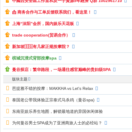
中國西安全區工作室和及一手資源5年經濟 Q群 1002961710
📩 商务合作与工单反馈联系我们，看这里！
上海“沫阳”会所，国内娱乐天花板
trade cooperation(贸易合作）
新加坡🇸🇬有几家正规按摩院？
槟城沉浸式背部按摩spa
曼谷探店：繁华路段，一场通往感官巅峰的贵妇级SPA
版块主题
芭提雅不错的按摩：MAKKHA vs Let's Relax
泰国老公带我体验正宗泰式马杀鸡（曼谷spa)
东南亚娱乐养生地图，解锁最地道的异国休闲体验
为何曼谷男士SPA成为了亚洲商旅人士的必经站？