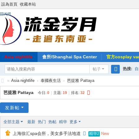
設為首頁
收藏本站
Asia nightlife
會所/Shanghai Spa Center
官方cosplay vau
热搜:
自
帖子
搜
»
Asia nightlife
›
泰國夜生活
›
芭提雅 Pattaya
索
东
芭提雅 Pattaya
今日:
0
|
主题:
19
|
排名:
32
南
亚
发新帖
-
全部主题
最新
热门
热帖
精华
更多
流
上海徐汇spa会所，美女多手法地道
New
精华2
金