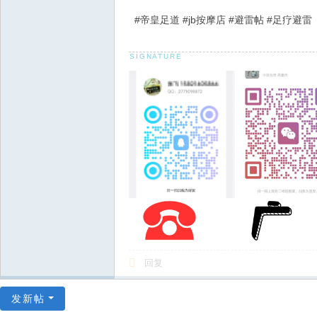
#帝皇足道 #jb按摩店 #避雷帖 #足疗避雷
回复
发新帖