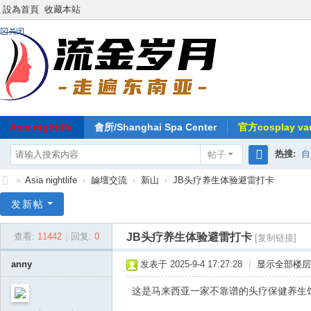
設為首頁
收藏本站
Asia nightlife
會所/Shanghai Spa Center
官方cosplay vau
热搜:
自
帖子
搜
»
Asia nightlife
›
論壇交流
›
新山
›
JB头疗养生体验避雷打卡
索
东
发新帖
南
JB头疗养生体验避雷打卡
查看:
11442
|
回复:
0
[复制链接]
亚
-
anny
发表于 2025-9-4 17:27:28
|
显示全部楼层
流
这是马来西亚一家不靠谱的头疗保健养生
金