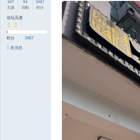
347
84
3487
岁
主题
回帖
积分
月
论坛元老
积分
3487
发消息