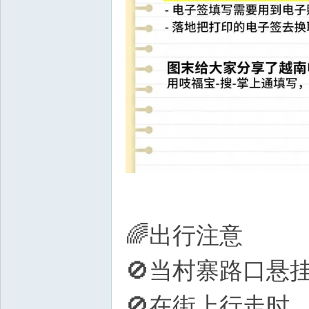
🌈出行注意
🚫当村寨路口悬
🚫在街上行走时