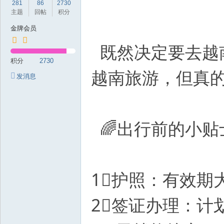
281
86
2730
岁
主题
回帖
积分
月
金牌会员
既然决定要去越
积分
2730
越南旅游，但真的
发消息
🌈出行前的小贴
1⃣护照：有效期
2⃣签证办理：计