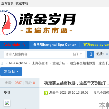
設為首頁
收藏本站
Asia nightlife
會所/Shanghai Spa Center
官方cosplay vau
热搜:
自
帖子
搜
»
Asia nightlife
›
上海夜生活
›
旅遊介紹
›
确定要去越南旅游，这些千
索
东
发新帖
南
确定要去越南旅游，这些千万别碰了
查看:
10587
|
回复:
0
亚
-
曼谷
发表于 2025-10-10 13:29:05
|
显示全部
流
本帖
金