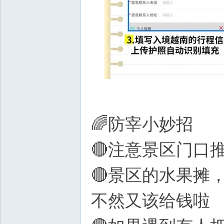
🌈防宰小妙招
🔴注意景区门口
🔴景区的水果摊
不然又该给钱啦