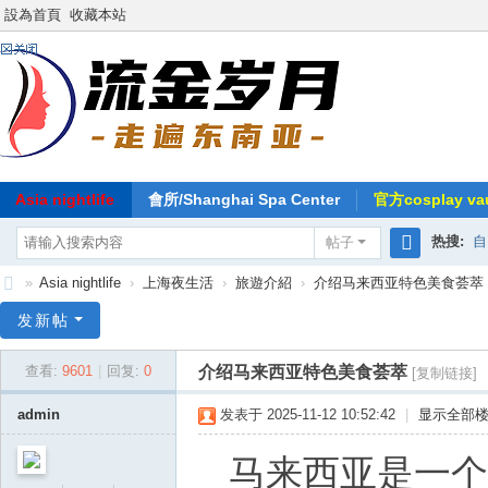
設為首頁
收藏本站
Asia nightlife
會所/Shanghai Spa Center
官方cosplay vau
热搜:
自
帖子
搜
»
Asia nightlife
›
上海夜生活
›
旅遊介紹
›
介绍马来西亚特色美食荟萃
索
东
发新帖
南
介绍马来西亚特色美食荟萃
查看:
9601
|
回复:
0
[复制链接]
亚
-
admin
发表于 2025-11-12 10:52:42
|
显示全部
流
马来西亚是一个
金