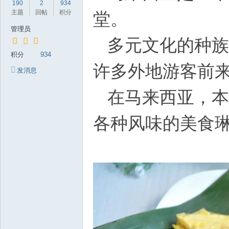
190
2
934
岁
主题
回帖
积分
堂。
月
管理员
多元文化的种族
积分
934
许多外地游客前
发消息
在马来西亚，本
各种风味的美食