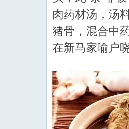
肉药材汤，汤
猪骨，混合中
在新马家喻户