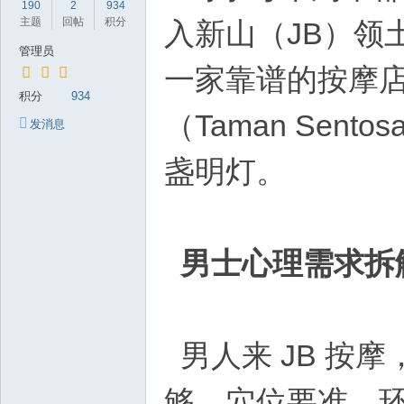
190
2
934
岁
主题
回帖
积分
入新山（JB）领
月
管理员
一家靠谱的按摩店“
积分
934
（Taman Se
发消息
盏明灯。
男士心理需求拆
男人来 JB 按
够、穴位要准、环境