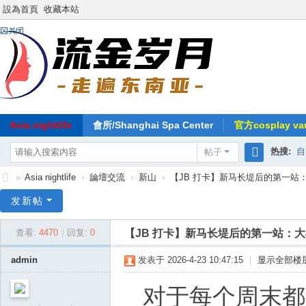
設為首頁
收藏本站
Asia nightlife
會所/Shanghai Spa Center
官方cosplay vau
热搜:
自
帖子
搜
»
Asia nightlife
›
論壇交流
›
新山
›
【JB 打卡】新马长堤后的第一站：
索
东
发新帖
南
【JB 打卡】新马长堤后的第一站：
查看:
4470
|
回复:
0
亚
-
admin
发表于 2026-4-23 10:47:15
|
显示全部楼
流
对于每个周末都
金