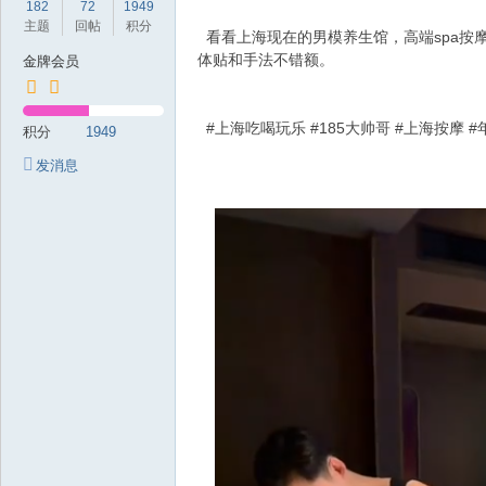
182
72
1949
岁
主题
回帖
积分
看看上海现在的男模养生馆，高端spa按
月
体贴和手法不错额。
金牌会员
#上海吃喝玩乐 #185大帅哥 #上海按摩 
积分
1949
发消息