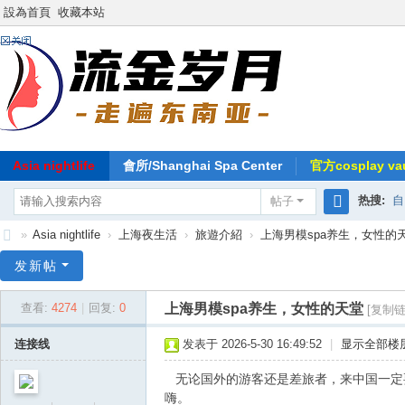
設為首頁
收藏本站
Asia nightlife
會所/Shanghai Spa Center
官方cosplay vau
热搜:
自
帖子
搜
»
Asia nightlife
›
上海夜生活
›
旅遊介紹
›
上海男模spa养生，女性的
索
东
发新帖
南
上海男模spa养生，女性的天堂
查看:
4274
|
回复:
0
[复制链
亚
-
连接线
发表于 2026-5-30 16:49:52
|
显示全部楼
流
无论国外的游客还是差旅者，来中国一定
金
嗨。