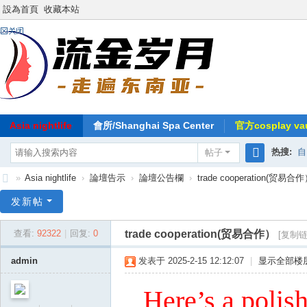
設為首頁
收藏本站
Asia nightlife
會所/Shanghai Spa Center
官方cosplay vau
热搜:
自
帖子
搜
»
Asia nightlife
›
論壇告示
›
論壇公告欄
›
trade cooperation(贸易合
索
东
发新帖
南
trade cooperation(贸易合作）
查看:
92322
|
回复:
0
[复制链
亚
-
admin
发表于 2025-2-15 12:12:07
|
显示全部楼
流
Here’s a polis
金