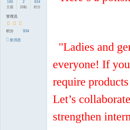
190
2
934
岁
主题
回帖
积分
月
管理员
积分
934
发消息
"Ladies and gen
everyone! If you
require products
Let’s collaborat
strengthen intern