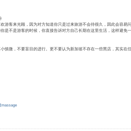
份
喜欢游客来光顾，因为对方知道你只是过来旅游不会待很久，因此会容易
问你是不是游客的时候，你直接告诉对方自己长期在这里生活，这样避免
谨小慎微，不要盲目的进行。更不要认为新加坡不存在一些黑店，其实在
。
massage