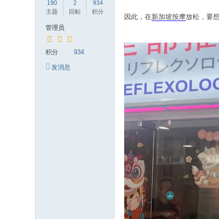
190
2
934
岁
主题
回帖
积分
因此，在
新加坡按摩
放松，要
月
管理员
积分
934
发消息