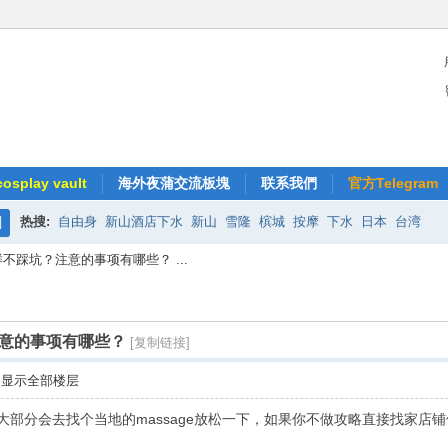
splay vault
海外夜蒲交流板塊
联系我們
官方Telegram
热搜:
自由身
新山酒店下水
新山
雪隆
槟城
按摩
下水
日本
台湾
搜
不踩坑？注意的事项有哪些？ ...
索
意的事项有哪些？
[复制链接]
显示全部楼层
部分会去找个当地的massage放松一下，如果你不做攻略直接找家店