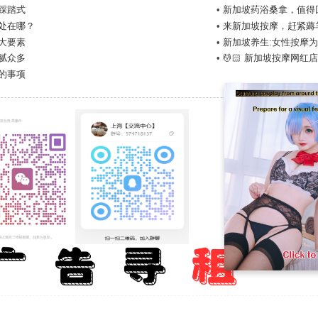
踩踏式
•
新加坡药浴桑拿，值得
处在哪？
•
来新加坡按摩，赶紧薅
大要素
•
新加坡养生:女性按摩
腻众多
•
💆🏻 新加坡按摩网红
的事项