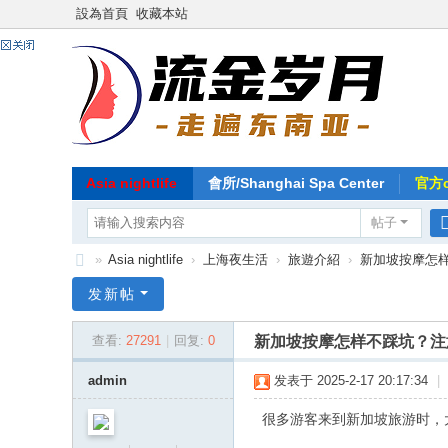
設為首頁
收藏本站
Asia nightlife
會所/Shanghai Spa Center
官方co
帖子
»
Asia nightlife
›
上海夜生活
›
旅遊介紹
›
新加坡按摩怎样
东
发新帖
南
新加坡按摩怎样不踩坑？注
查看:
27291
|
回复:
0
亚
-
admin
发表于 2025-2-17 20:17:34
|
流
很多游客来到新加坡旅游时，大
金