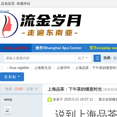
設為首頁
收藏本站
Asia nightlife
會所/Shanghai Spa Center
官方cosplay vau
热搜:
自
帖子
搜
»
Asia nightlife
›
上海夜生活
›
上海SPA
›
上海品茶：下午茶的惬意时
索
东
发新帖
南
上海品茶：下午茶的惬意时光
查看:
15480
|
回复:
0
[复制链接
亚
-
anny
发表于 2025-5-21 19:07:11
|
显示全部楼
流
说到上海品茶
金