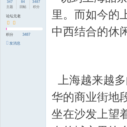
347
84
3487
岁
主题
回帖
积分
里。而如今的
月
论坛元老
中西结合的休
积分
3487
发消息
上海越来越多
华的商业街地
坐在沙发上望