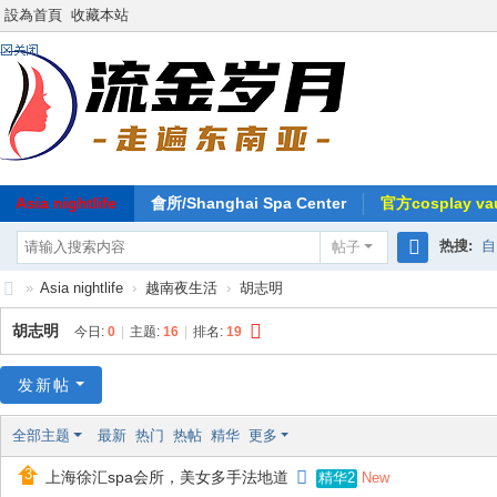
設為首頁
收藏本站
Asia nightlife
會所/Shanghai Spa Center
官方cosplay vau
热搜:
自
帖子
搜
»
Asia nightlife
›
越南夜生活
›
胡志明
索
东
胡志明
今日:
0
|
主题:
16
|
排名:
19
南
亚
发新帖
-
全部主题
最新
热门
热帖
精华
更多
流
上海徐汇spa会所，美女多手法地道
New
精华2
金