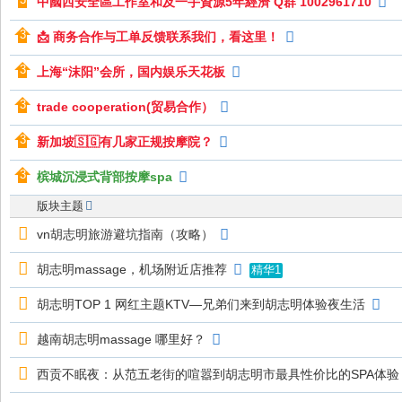
中國西安全區工作室和及一手資源5年經濟 Q群 1002961710
📩 商务合作与工单反馈联系我们，看这里！
上海“沫阳”会所，国内娱乐天花板
trade cooperation(贸易合作）
新加坡🇸🇬有几家正规按摩院？
槟城沉浸式背部按摩spa
版块主题
vn胡志明旅游避坑指南（攻略）
胡志明massage，机场附近店推荐
精华1
胡志明TOP 1 网红主题KTV—兄弟们来到胡志明体验夜生活
越南胡志明massage 哪里好？
西贡不眠夜：从范五老街的喧嚣到胡志明市最具性价比的SPA体验