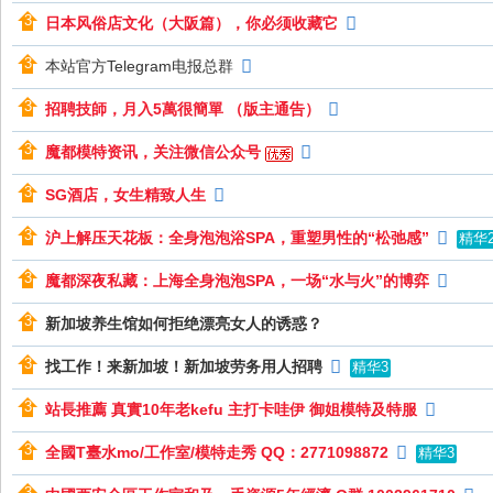
岁
日本风俗店文化（大阪篇），你必须收藏它
月
本站官方Telegram电报总群
招聘技師，月入5萬很簡單 （版主通告）
魔都模特资讯，关注微信公众号
SG酒店，女生精致人生
沪上解压天花板：全身泡泡浴SPA，重塑男性的“松弛感”
精华
魔都深夜私藏：上海全身泡泡SPA，一场“水与火”的博弈
新加坡养生馆如何拒绝漂亮女人的诱惑？
找工作！来新加坡！新加坡劳务用人招聘
精华3
站長推薦 真實10年老kefu 主打卡哇伊 御姐模特及特服
全國T臺水mo/工作室/模特走秀 QQ：2771098872
精华3